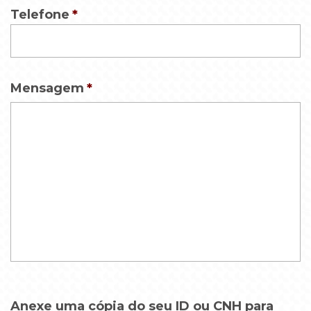
Format:
Telefone
*
DD
slash
MM
Mensagem
*
slash
YYYY
Anexe uma cópia do seu ID ou CNH para