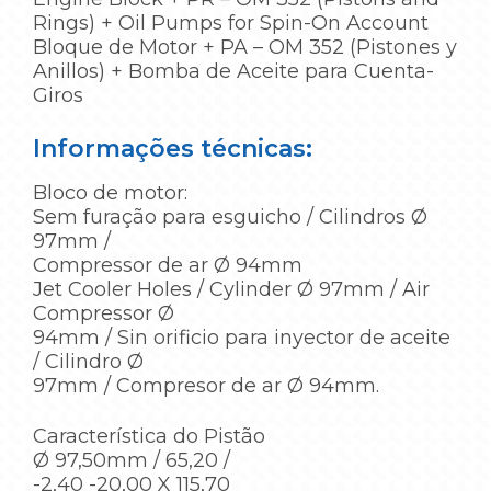
Rings) + Oil Pumps for Spin-On Account
Bloque de Motor + PA – OM 352 (Pistones y
Anillos) + Bomba de Aceite para Cuenta-
Giros
Informações técnicas:
Bloco de motor:
Sem furação para esguicho / Cilindros Ø
97mm /
Compressor de ar Ø 94mm
Jet Cooler Holes / Cylinder Ø 97mm / Air
Compressor Ø
94mm / Sin orificio para inyector de aceite
/ Cilindro Ø
97mm / Compresor de ar Ø 94mm.
Característica do Pistão
Ø 97,50mm / 65,20 /
-2,40 -20,00 X 115,70