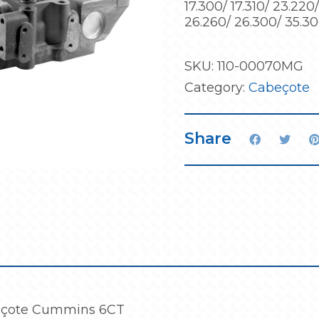
17.300/ 17.310/ 23.220
26.260/ 26.300/ 35.3
SKU:
110-00070MG
Category:
Cabeçote
Share
çote Cummins 6CT