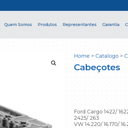
Quem Somos
Produtos
Representantes
Garantia
C
Home
>
Catalogo
>
C
Cabeçotes
Ford Cargo 1422/ 1622
2425/ 263
VW 14.220/ 16.170/ 16.