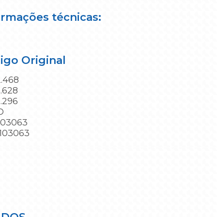
ormações técnicas:
igo Original
2.468
8.628
6.296
D
103063
103063