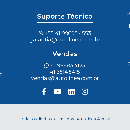
R
Suporte Técnico
+55 41 99698.4553
garantia@autolinea.com.br
Vendas
41 98883.4175
41 3514.5415
E
vendas@autolinea.com.br
Todos os direitos reservados - AutoLinea © 2026