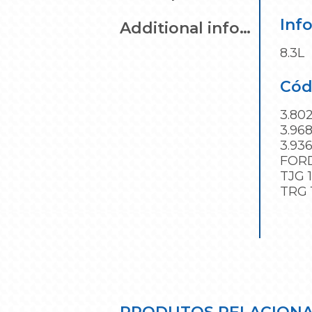
Inf
Additional information
8.3L
Cód
3.80
3.96
3.93
FOR
TJG 
TRG 