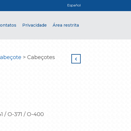
Español
ontatos
Privacidade
Área restrita
abeçote
>
Cabeçotes
941 / O-371 / O-400