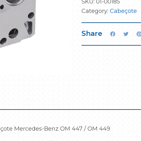
SKU:
01-00185
Category:
Cabeçote
Share
çote Mercedes-Benz OM 447 / OM 449