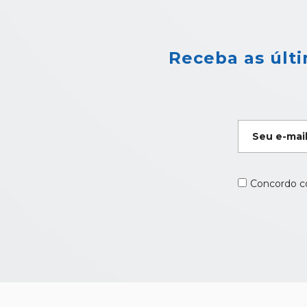
Receba as últi
E-
mail
*
*
Concordo co