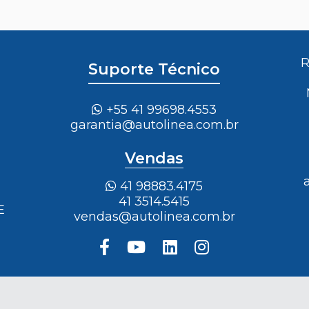
R
Suporte Técnico
+55 41 99698.4553
garantia@autolinea.com.br
Vendas
41 98883.4175
41 3514.5415
E
vendas@autolinea.com.br