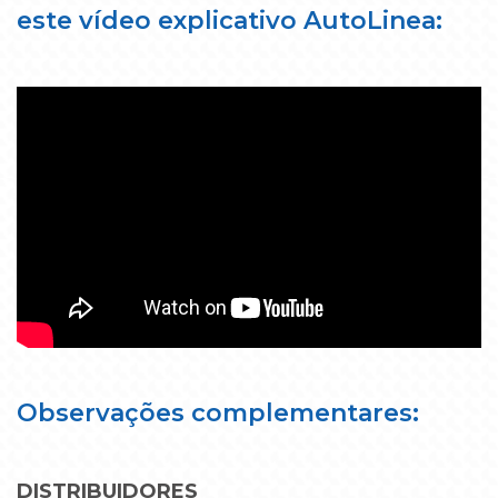
este vídeo explicativo
AutoLinea
:
Observações complementares:
DISTRIBUIDORES