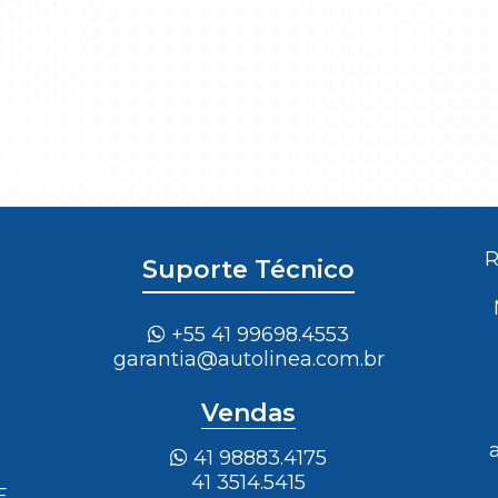
R
Suporte Técnico
+55 41 99698.4553
garantia@autolinea.com.br
Vendas
41 98883.4175
41 3514.5415
E