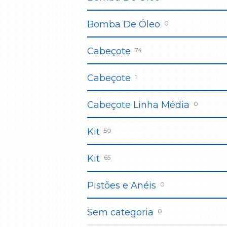
Bomba De Óleo
0
Cabeçote
74
Cabeçote
1
Cabeçote Linha Média
0
Kit
50
Kit
65
Pistões e Anéis
0
Sem categoria
0