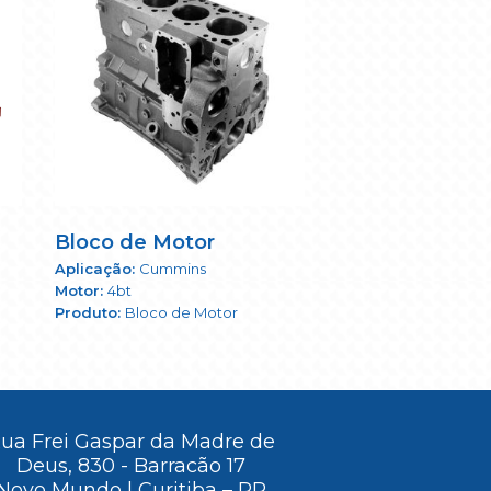
Bloco de Motor
Cummins
4bt
Bloco de Motor
ua Frei Gaspar da Madre de
Deus, 830 - Barracão 17
Novo Mundo | Curitiba – PR