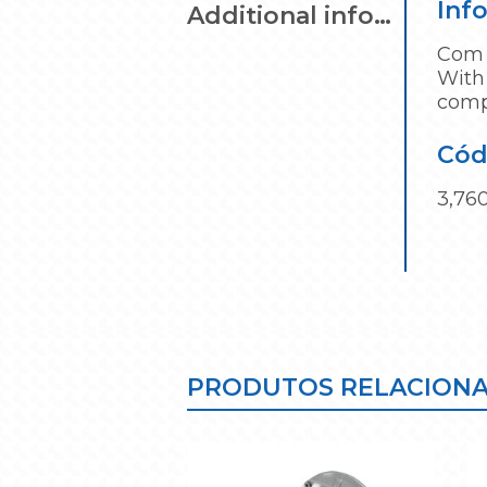
Inf
Additional information
Com 
With 
compr
Cód
3,76
PRODUTOS RELACION