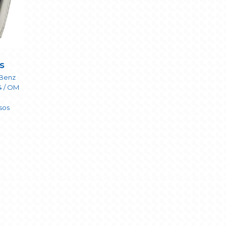
s
Benz
4 / OM
usos