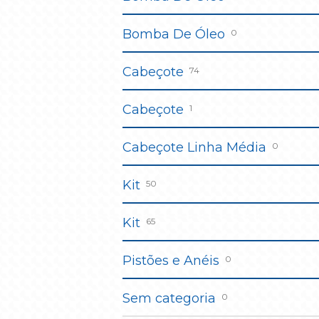
Bomba De Óleo
0
Cabeçote
74
Cabeçote
1
Cabeçote Linha Média
0
Kit
50
Kit
65
Pistões e Anéis
0
Sem categoria
0