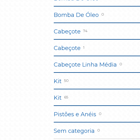
Bomba De Óleo
0
Cabeçote
74
Cabeçote
1
Cabeçote Linha Média
0
Kit
50
Kit
65
Pistões e Anéis
0
Sem categoria
0