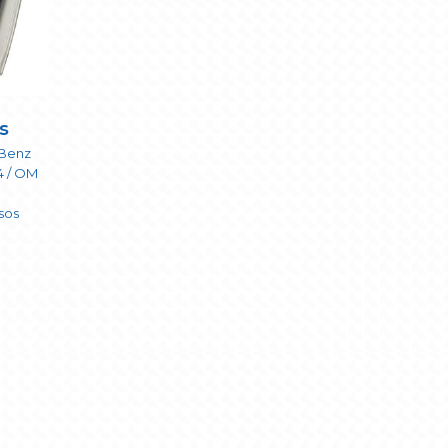
s
Benz
4 / OM
usos