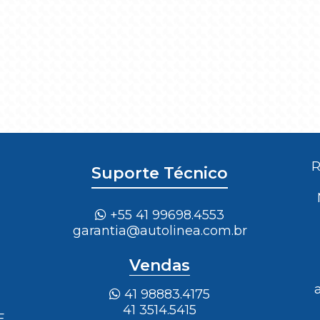
R
Suporte Técnico
+55 41 99698.4553
garantia@autolinea.com.br
Vendas
41 98883.4175
41 3514.5415
E